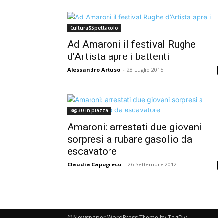
Cultura&Spettacolo
Ad Amaroni il festival Rughe
d’Artista apre i battenti
Alessandro Artuso
-
28 Luglio 2015
8@30 in piazza
Amaroni: arrestati due giovani
sorpresi a rubare gasolio da
escavatore
Claudia Capogreco
-
26 Settembre 2012
© Newspaper WordPress Theme by TagDiv