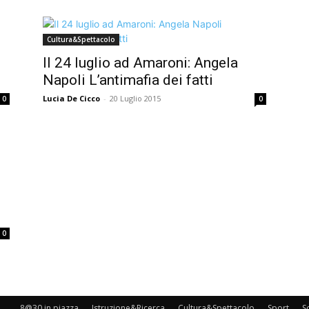
Cultura&Spettacolo
Il 24 luglio ad Amaroni: Angela
Napoli L’antimafia dei fatti
Lucia De Cicco
-
20 Luglio 2015
0
0
0
8@30 in piazza
Istruzione&Ricerca
Cultura&Spettacolo
Sport
S