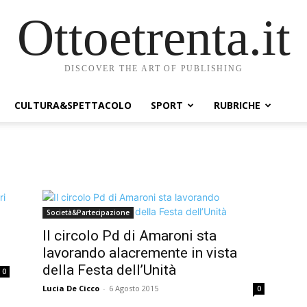
Ottoetrenta.it
DISCOVER THE ART OF PUBLISHING
CULTURA&SPETTACOLO
SPORT
RUBRICHE
Società&Partecipazione
Il circolo Pd di Amaroni sta
lavorando alacremente in vista
della Festa dell’Unità
0
Lucia De Cicco
-
6 Agosto 2015
0